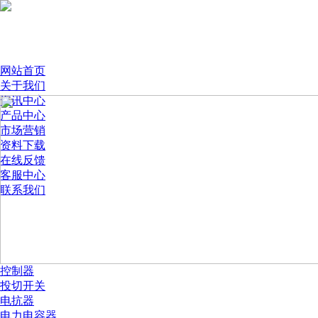
网站首页
关于我们
资讯中心
产品中心
市场营销
资料下载
在线反馈
客服中心
联系我们
控制器
投切开关
电抗器
电力电容器